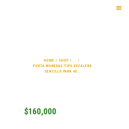
PORTA MONEDAS TIPO
INICIO
ESCALERA SENCILLO
EMPRESA
PARA 40 MONEDAS
PRODUCTOS
SERVICIOS
HOME
SHOP
...
PORTA MONEDAS TIPO ESCALERA
SENCILLO PARA 40...
$
160,000