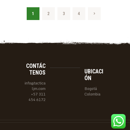
1
2
3
→
4
CONTÁC
UBICACI
TENOS
ÓN
info@tactica
ljm.com
Bogotá
+57 311
Colombia
454 6172