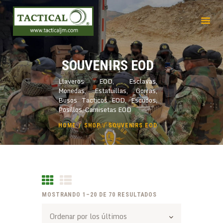
INICIO
SOUVENIRS EOD
EMPRESA
Llaveros EOD, Esclavas,
PRODUCTOS
Monedas, Estatuillas, Gorras,
SERVICIOS
Busos Tacticos EOD, Escudos,
Posillos, Camisetas EOD
HOME
SHOP
SOUVENIRS EOD
MOSTRANDO 1–20 DE 70 RESULTADOS