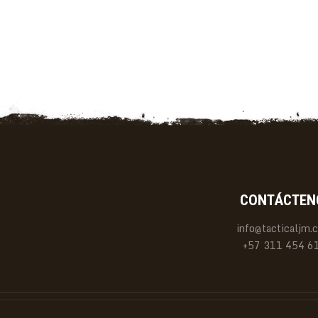
CONTÁCTEN
info@tacticaljm.
+57 311 454 6