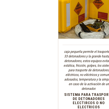
caja pequeña permite el trasport
33 detonadores y la grande hast
detonadores
,
estos equipos evita
estática
,
fricción
,
golpes
,
los sist
para trasporte de detonadore
eléctricos
,
no eléctricos y comu
adosados
,
temperatura y la simp
en caso de la activación de un
detonador.
SISTEMA PARA TRASPOR
DE DETONADORES
ELECTIRCOS O NO
ELECTRICOS