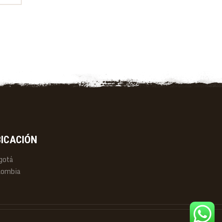
BICACIÓN
gotá
lombia