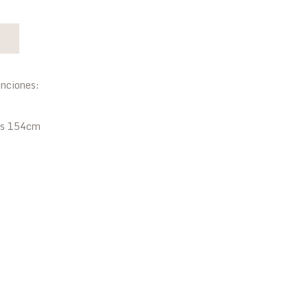
)
unciones:
les 154cm