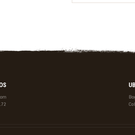
OS
U
com
Bo
172
Co