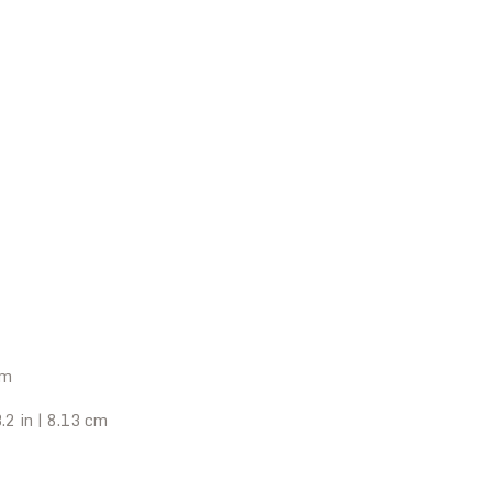
cm
3.2 in | 8.13 cm