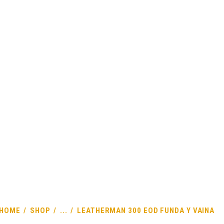
INICIO
EMPRESA
PROD
ERMAN 300 EOD FUNDA Y 
HOME
SHOP
...
LEATHERMAN 300 EOD FUNDA Y VAINA