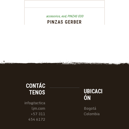
accesorios
,
eod
,
PINZAS EOD
PINZAS GERBER
CONTÁC
UBICACI
TENOS
ÓN
info@tactica
ljm.com
Bogotá
+57 311
Colombia
454 6172