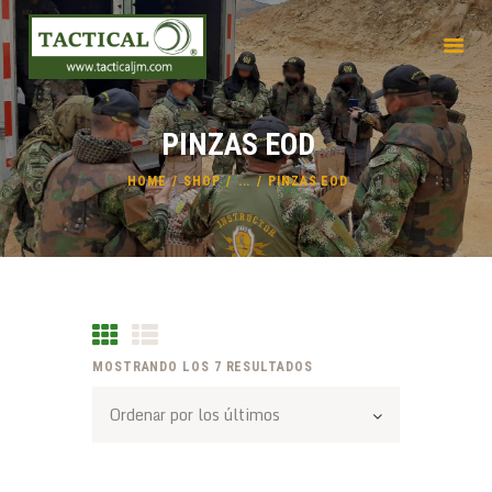
INICIO
PINZAS EOD
EMPRESA
PRODUCTOS
HOME
SHOP
...
PINZAS EOD
SERVICIOS
MOSTRANDO LOS 7 RESULTADOS