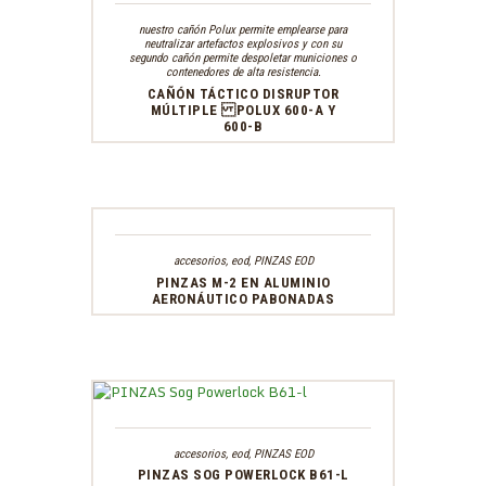
nuestro cañón Polux permite emplearse para
neutralizar artefactos explosivos y con su
segundo cañón permite despoletar municiones o
contenedores de alta resistencia.
CAÑÓN TÁCTICO DISRUPTOR
MÚLTIPLE POLUX 600-A Y
600-B
accesorios
,
eod
,
PINZAS EOD
PINZAS M-2 EN ALUMINIO
AERONÁUTICO PABONADAS
accesorios
,
eod
,
PINZAS EOD
PINZAS SOG POWERLOCK B61-L