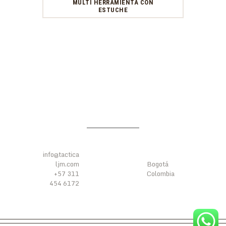
MULTI HERRAMIENTA CON
ESTUCHE
CONTÁC
UBICACI
TENOS
ÓN
info@tactica
ljm.com
Bogotá
+57 311
Colombia
454 6172