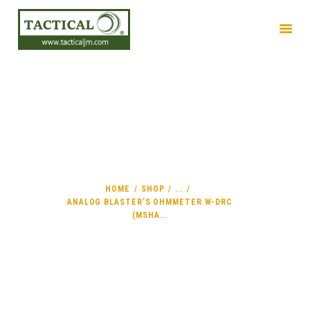
INICIO
ANALOG BLASTER’S
EMPRESA
OHMMETER W-DRC
PRODUCTOS
(MSHA APPROVAL NO.:
SERVICIOS
2G-3479-0)
HOME
SHOP
...
ANALOG BLASTER’S OHMMETER W-DRC
(MSHA...