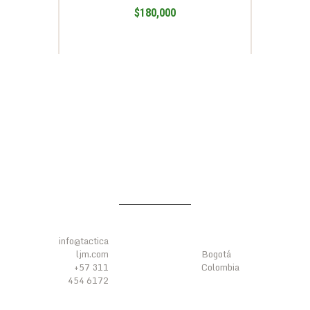
$
180,000
CONTÁC
UBICACI
TENOS
ÓN
info@tactica
ljm.com
Bogotá
+57 311
Colombia
454 6172